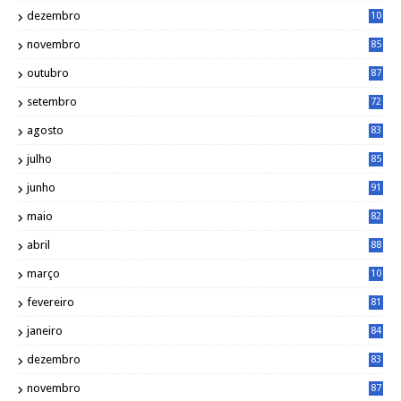
dezembro
10
2
novembro
85
outubro
87
setembro
72
agosto
83
julho
85
junho
91
maio
82
abril
88
março
10
5
fevereiro
81
janeiro
84
dezembro
83
novembro
87