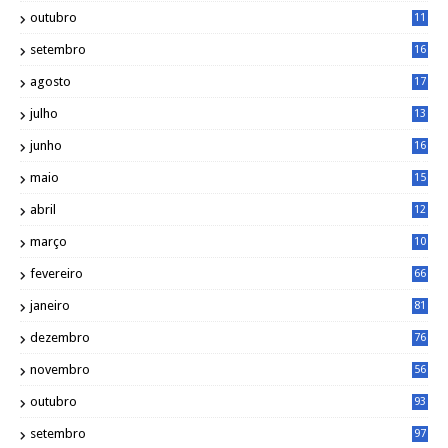
outubro
11
5
setembro
16
2
agosto
17
2
julho
13
7
junho
16
4
maio
15
0
abril
12
4
março
10
4
fevereiro
66
janeiro
81
dezembro
76
novembro
56
outubro
93
setembro
97