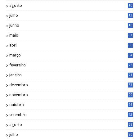
agosto
10
1
julho
12
2
junho
10
8
maio
93
abril
96
março
94
fevereiro
75
janeiro
71
dezembro
83
novembro
90
outubro
76
setembro
72
agosto
69
julho
80