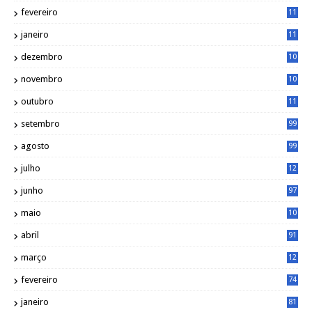
9
fevereiro
11
8
janeiro
11
8
dezembro
10
2
novembro
10
6
outubro
11
5
setembro
99
agosto
99
julho
12
1
junho
97
maio
10
0
abril
91
março
12
0
fevereiro
74
janeiro
81