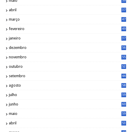
maio
59
abril
37
março
47
fevereiro
49
janeiro
37
dezembro
56
novembro
55
outubro
52
setembro
44
agosto
58
julho
59
junho
60
maio
59
abril
53