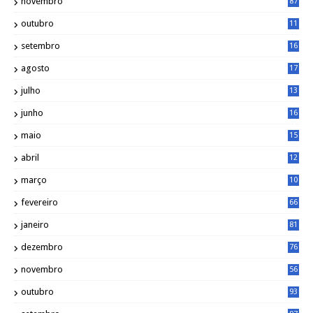
novembro
87
outubro
11
5
setembro
16
2
agosto
17
2
julho
13
7
junho
16
4
maio
15
0
abril
12
4
março
10
4
fevereiro
66
janeiro
81
dezembro
76
novembro
56
outubro
93