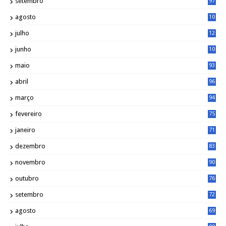
setembro
97
agosto
10
1
julho
12
2
junho
10
8
maio
93
abril
96
março
94
fevereiro
75
janeiro
71
dezembro
83
novembro
90
outubro
76
setembro
72
agosto
69