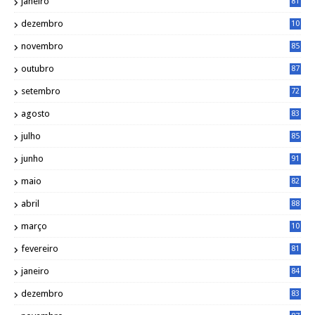
janeiro
81
dezembro
10
2
novembro
85
outubro
87
setembro
72
agosto
83
julho
85
junho
91
maio
82
abril
88
março
10
5
fevereiro
81
janeiro
84
dezembro
83