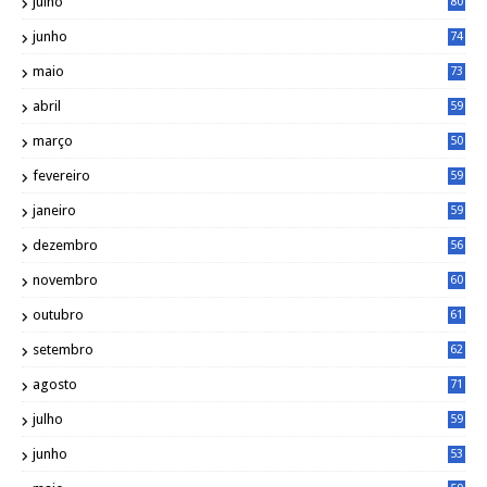
julho
80
junho
74
maio
73
abril
59
março
50
fevereiro
59
janeiro
59
dezembro
56
novembro
60
outubro
61
setembro
62
agosto
71
julho
59
junho
53