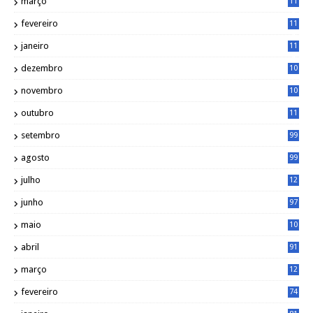
março
11
9
fevereiro
11
8
janeiro
11
8
dezembro
10
2
novembro
10
6
outubro
11
5
setembro
99
agosto
99
julho
12
1
junho
97
maio
10
0
abril
91
março
12
0
fevereiro
74