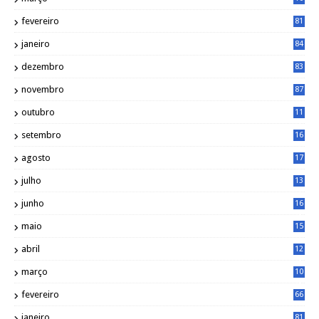
5
fevereiro
81
janeiro
84
dezembro
83
novembro
87
outubro
11
5
setembro
16
2
agosto
17
2
julho
13
7
junho
16
4
maio
15
0
abril
12
4
março
10
4
fevereiro
66
janeiro
81