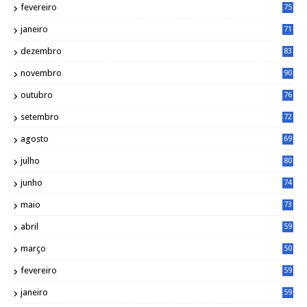
fevereiro
75
janeiro
71
dezembro
83
novembro
90
outubro
76
setembro
72
agosto
69
julho
80
junho
74
maio
73
abril
59
março
50
fevereiro
59
janeiro
59