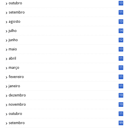
outubro
13
5
setembro
11
3
agosto
13
1
julho
14
0
junho
12
7
maio
13
3
abril
11
2
março
11
9
fevereiro
11
8
janeiro
11
8
dezembro
10
2
novembro
10
6
outubro
11
5
setembro
99