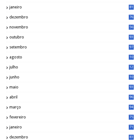
janeiro
81
dezembro
76
novembro
56
outubro
93
setembro
97
agosto
10
1
julho
12
2
junho
10
8
maio
93
abril
96
março
94
fevereiro
75
janeiro
71
dezembro
83