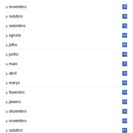
novembro
90
outubro
76
setembro
72
agosto
69
julho
80
junho
74
maio
73
abril
59
março
50
fevereiro
59
janeiro
59
dezembro
56
novembro
60
outubro
61