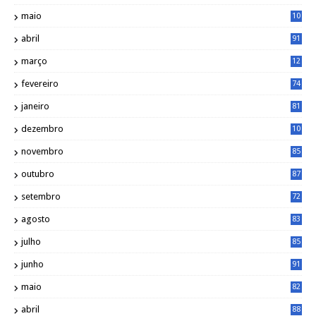
maio
10
0
abril
91
março
12
0
fevereiro
74
janeiro
81
dezembro
10
2
novembro
85
outubro
87
setembro
72
agosto
83
julho
85
junho
91
maio
82
abril
88