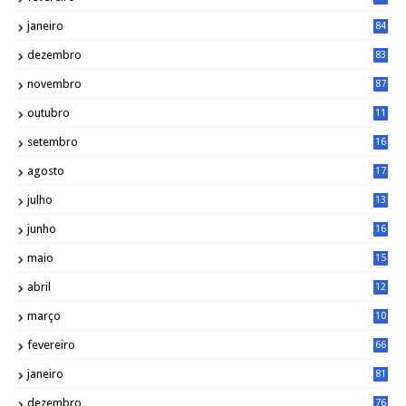
janeiro
84
dezembro
83
novembro
87
outubro
11
5
setembro
16
2
agosto
17
2
julho
13
7
junho
16
4
maio
15
0
abril
12
4
março
10
4
fevereiro
66
janeiro
81
dezembro
76