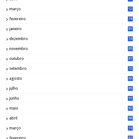
março
12
0
fevereiro
74
janeiro
81
dezembro
10
2
novembro
85
outubro
87
setembro
72
agosto
83
julho
85
junho
91
maio
82
abril
88
março
10
5
fevereiro
81