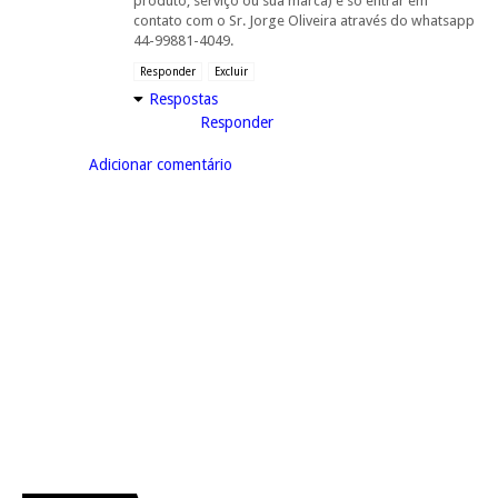
produto, serviço ou sua marca) é só entrar em
contato com o Sr. Jorge Oliveira através do whatsapp
44-99881-4049.
Responder
Excluir
Respostas
Responder
Adicionar comentário